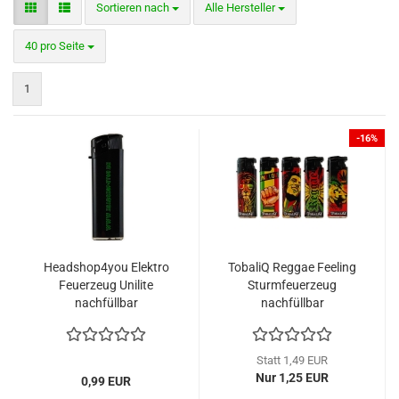
Sortieren nach
Sortieren nach
Alle Hersteller
pro Seite
40 pro Seite
1
-16%
Headshop4you Elektro
TobaliQ Reggae Feeling
Feuerzeug Unilite
Sturmfeuerzeug
nachfüllbar
nachfüllbar
verschiedene Motive
Statt 1,49 EUR
Nur 1,25 EUR
0,99 EUR