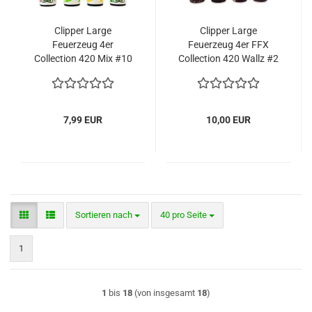
Clipper Large
Clipper Large
Feuerzeug 4er
Feuerzeug 4er FFX
Collection 420 Mix #10
Collection 420 Wallz #2
7,99 EUR
10,00 EUR
Sortieren nach
pro Seite
Sortieren nach
40 pro Seite
1
1
bis
18
(von insgesamt
18
)