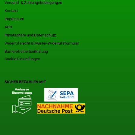
Versand- & Zahlungsbedingungen
Kontakt
Impressum
AGB
Privatsphäre und Datenschutz
Widerrufsrecht & Muster-Widerrufsformular
Barrierefreiheitserklärung
Cookie Einstellungen
SICHER BEZAHLEN MIT