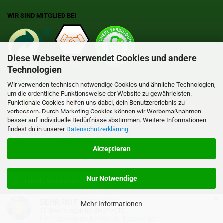
WIR SIND MITGLIED BEI
Diese Webseite verwendet Cookies und andere
Technologien
Wir verwenden technisch notwendige Cookies und ähnliche Technologien,
um die ordentliche Funktionsweise der Website zu gewährleisten.
Funktionale Cookies helfen uns dabei, dein Benutzererlebnis zu
verbessern. Durch Marketing Cookies können wir Werbemaßnahmen
besser auf individuelle Bedürfnisse abstimmen. Weitere Informationen
findest du in unserer
Datenschutzerklärung
.
Akzeptieren
Nur Notwendige
VERTRAG WIDERRUFEN
×
(4.83 / 5)
SEHR GUT
Mehr Informationen
Online Shop erstellen
mit Gambio.de © 2026
17
Bewertungen bei SHOPVOTE
Informationen zur Echtheit der Bewertungen