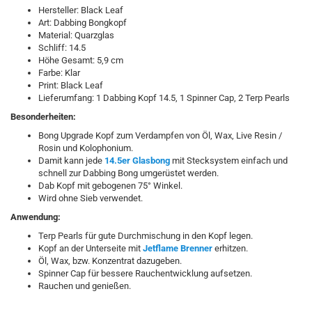
Hersteller: Black Leaf
Art: Dabbing Bongkopf
Material: Quarzglas
Schliff: 14.5
Höhe Gesamt: 5,9 cm
Farbe: Klar
Print: Black Leaf
Lieferumfang: 1 Dabbing Kopf 14.5, 1 Spinner Cap, 2 Terp Pearls
Besonderheiten:
Bong Upgrade Kopf zum Verdampfen von Öl, Wax, Live Resin /
Rosin und Kolophonium.
Damit kann jede
14.5er Glasbong
mit Stecksystem einfach und
schnell zur Dabbing Bong umgerüstet werden.
Dab Kopf mit gebogenen 75° Winkel.
Wird ohne Sieb verwendet.
Anwendung:
Terp Pearls für gute Durchmischung in den Kopf legen.
Kopf an der Unterseite mit
Jetflame Brenner
erhitzen.
Öl, Wax, bzw. Konzentrat dazugeben.
Spinner Cap für bessere Rauchentwicklung aufsetzen.
Rauchen und genießen.