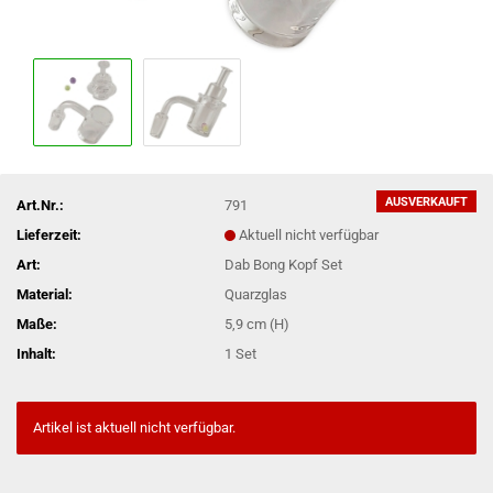
AUSVERKAUFT
Art.Nr.:
791
Lieferzeit:
Aktuell nicht verfügbar
Art:
Dab Bong Kopf Set
Material:
Quarzglas
Maße:
5,9 cm (H)
Inhalt:
1 Set
Artikel ist aktuell nicht verfügbar.