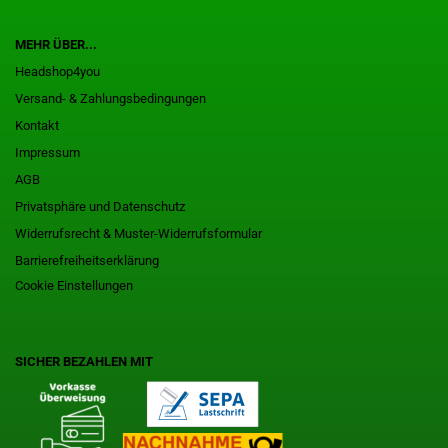
MEHR ÜBER...
Headshop4you
Versand- & Zahlungsbedingungen
Kontakt
Impressum
AGB
Privatsphäre und Datenschutz
Widerrufsrecht & Muster-Widerrufsformular
Barrierefreiheitserklärung
Cookie Einstellungen
SICHER BEZAHLEN MIT