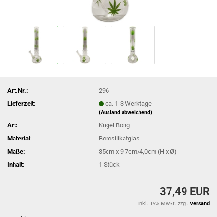
Art.Nr.:
296
Lieferzeit:
ca. 1-3 Werktage
(Ausland abweichend)
Art:
Kugel Bong
Material:
Borosilikatglas
Maße:
35cm x 9,7cm/4,0cm (H x Ø)
Inhalt:
1 Stück
37,49 EUR
inkl. 19% MwSt. zzgl.
Versand