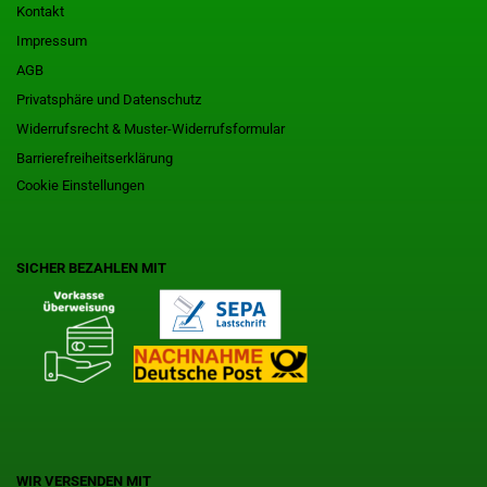
Kontakt
Impressum
AGB
Privatsphäre und Datenschutz
Widerrufsrecht & Muster-Widerrufsformular
Barrierefreiheitserklärung
Cookie Einstellungen
SICHER BEZAHLEN MIT
WIR VERSENDEN MIT