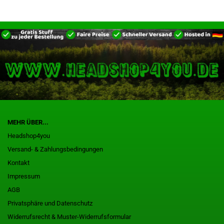
MEHR ÜBER...
Headshop4you
Versand- & Zahlungsbedingungen
Kontakt
Impressum
AGB
Privatsphäre und Datenschutz
Widerrufsrecht & Muster-Widerrufsformular