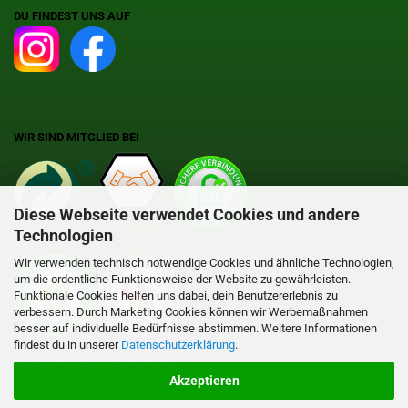
DU FINDEST UNS AUF
WIR SIND MITGLIED BEI
Diese Webseite verwendet Cookies und andere
Technologien
Wir verwenden technisch notwendige Cookies und ähnliche Technologien,
um die ordentliche Funktionsweise der Website zu gewährleisten.
Funktionale Cookies helfen uns dabei, dein Benutzererlebnis zu
verbessern. Durch Marketing Cookies können wir Werbemaßnahmen
besser auf individuelle Bedürfnisse abstimmen. Weitere Informationen
findest du in unserer
Datenschutzerklärung
.
Akzeptieren