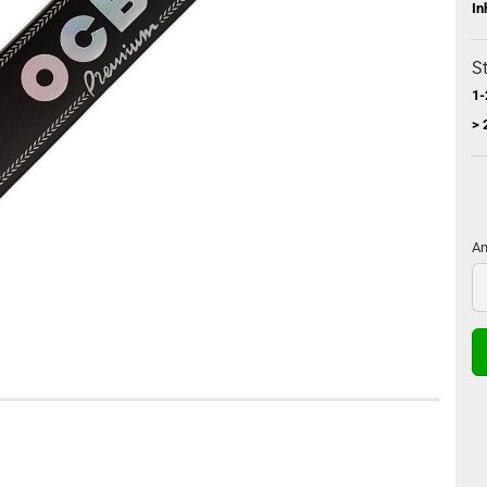
In
St
1-
> 
An
An