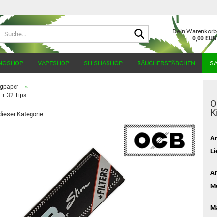
Suche...
Dein Warenkorb
0,00 EUR
NGSHOP
VAPESHOP
SHISHASHOP
RÄUCHERSTÄBCHEN
SA
»
gpaper
 + 32 Tips
O
K
 dieser Kategorie
Ar
Li
Ar
Ma
M