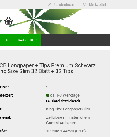
Kundenlogin
Merkzettel
LE %
RATGEBER
CB Longpaper + Tips Premium Schwarz
ing Size Slim 32 Blatt + 32 Tips
t.Nr.:
2
eferzeit:
ca. 1-3 Werktage
(Ausland abweichend)
t:
King Size Longpaper Slim
terial:
Zellulose mit natürlichem
Gummi Arabicum
aße:
109mm x 44mm (L x B)