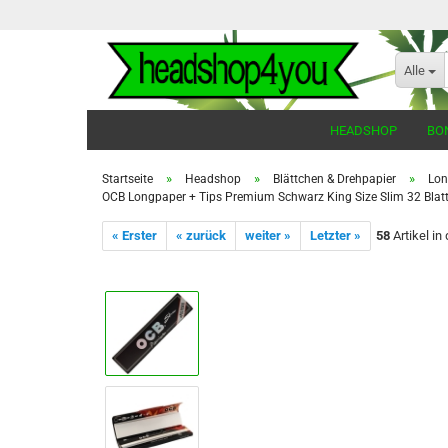
Alle
HEADSHOP
BO
»
»
»
Startseite
Headshop
Blättchen & Drehpapier
Lon
OCB Longpaper + Tips Premium Schwarz King Size Slim 32 Blatt
« Erster
« zurück
weiter »
Letzter »
58
Artikel in