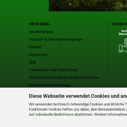
MEHR ÜBER...
SICHER 
Headshop4you
Versand- & Zahlungsbedingungen
Kontakt
Impressum
AGB
Privatsphäre und Datenschutz
Widerrufsrecht & Muster-Widerrufsformular
Barrierefreiheitserklärung
Cookie Einstellungen
Diese Webseite verwendet Cookies und an
Wir verwenden technisch notwendige Cookies und ähnliche Te
Funktionale Cookies helfen uns dabei, dein Benutzererlebn
VERTRAG WIDERRUFEN
auf individuelle Bedürfnisse abstimmen. Weitere Informatione