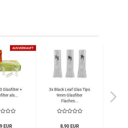
AUSVERKAUFT
 3 Glasfilter +
3x Black Leaf Glas Tips
Zydo
ilter als...
9mm Glasfilter
Glas
Flaches...
99 EUR
8,90 EUR