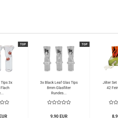
TOP
TOP
 Tips 3x
3x Black Leaf Glas Tips
Jilter Set
r Flach
8mm Glasfilter
42 Feinf
...
Rundes...
 EUR
9,90 EUR
8,