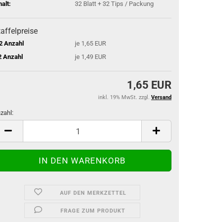
halt:
32 Blatt + 32 Tips / Packung
affelpreise
2 Anzahl
je 1,65 EUR
2 Anzahl
je 1,49 EUR
1,65 EUR
inkl. 19% MwSt. zzgl.
Versand
zahl:
zahl
AUF DEN MERKZETTEL
FRAGE ZUM PRODUKT