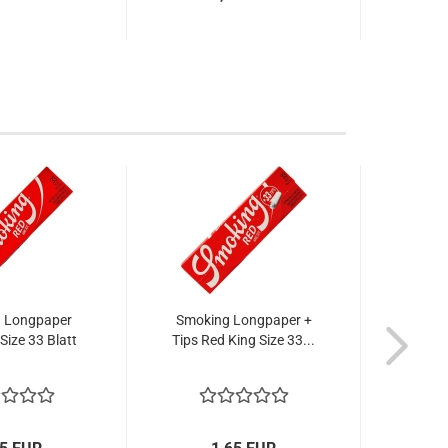
 Longpaper
Smoking Longpaper +
Smok
Size 33 Blatt
Tips Red King Size 33...
Delux