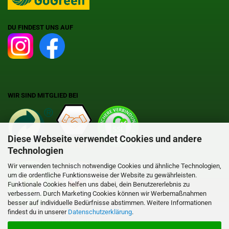
DU FINDEST UNS AUF
WIR SIND MITGLIED BEI
Diese Webseite verwendet Cookies und andere
Technologien
Wir verwenden technisch notwendige Cookies und ähnliche Technologien,
um die ordentliche Funktionsweise der Website zu gewährleisten.
Funktionale Cookies helfen uns dabei, dein Benutzererlebnis zu
verbessern. Durch Marketing Cookies können wir Werbemaßnahmen
besser auf individuelle Bedürfnisse abstimmen. Weitere Informationen
findest du in unserer
Datenschutzerklärung
.